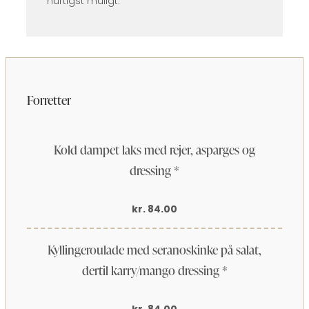
hurtigst muligt.
Forretter​
Kold dampet laks med rejer, asparges og
dressing *
kr. 84.00
Kyllingeroulade med seranoskinke på salat,
dertil karry/mango dressing *
kr. 84.00