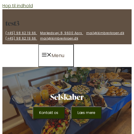
Hop til indhold
test3
(+45) 98 62 19 66
Markedsvej 8, 9600 Aars
mail@kimbrerkroen.dk
(+45) 98 62 19 66
mail@kimbrerkroen.dk
Menu
Selskaber
Kontakt os
Læs mere