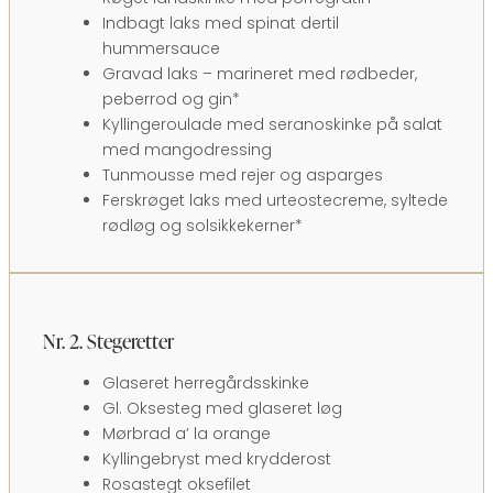
Indbagt laks med spinat dertil
hummersauce
Gravad laks – marineret med rødbeder,
peberrod og gin*
Kyllingeroulade med seranoskinke på salat
med mangodressing
Tunmousse med rejer og asparges
Ferskrøget laks med urteostecreme, syltede
rødløg og solsikkekerner*
Nr. 2. Stegeretter
​Glaseret herregårdsskinke
Gl. Oksesteg med glaseret løg
Mørbrad a’ la orange
Kyllingebryst med krydderost
Rosastegt oksefilet