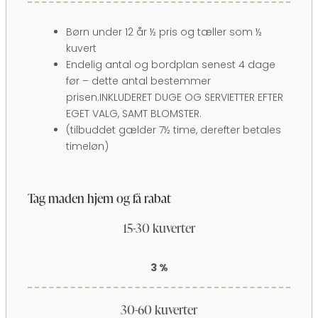
Børn under 12 år ½ pris og tæller som ½
kuvert
Endelig antal og bordplan senest 4 dage
før – dette antal bestemmer
prisen.INKLUDERET DUGE OG SERVIETTER EFTER
EGET VALG, SAMT BLOMSTER.
(tilbuddet gælder 7½ time, derefter betales
timeløn)
Tag maden hjem og få rabat​
15-30 kuverter
3 %
30-60 kuverter