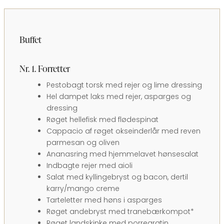
Buffet
Nr. 1. Forretter
Pestobagt torsk med rejer og lime dressing
Hel dampet laks med rejer, asparges og
dressing
Røget hellefisk med flødespinat
Cappacio af røget okseinderlår med reven
parmesan og oliven
Ananasring med hjemmelavet hønsesalat
Indbagte rejer med aioli
Salat med kyllingebryst og bacon, dertil
karry/mango creme
Tarteletter med høns i asparges
Røget andebryst med tranebærkompot*
Røget landskinke med porregratin