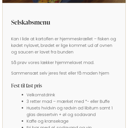
Selskabsmenu
Kan I lide at kartoflen er hjemmeskrællet – fisken og
kødet nylavet, brødet er lige kommet ud af ovnen
og saucen er lavet fra bunden
Så prøv vores lækker hjemmelavet mad.
Sammensæt selv jeres fest eller få maden hjem
Fest til fast pris
Velkomstdrink
3 retter mad – mærket med *- eller Buffe
Husets hvidvin og rødvin ad libitum samt 1
glas dessertvin + øl og sodavand
Kaffe og kransekage
Fri bar med øl, sodavand og vin